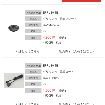
EPPU30-TB
本体品番-色柄
グリルなべ 焼肉プレート
部品名
BG405007G
部品番号
00
色柄
4,950
（税込）
価格
4,500円
（税抜）
詳しくはこちら
販売終了（入荷予定なし）
EPPU30-TB
本体品番-色柄
グリルなべ 電源コード
部品名
BG311860A
部品番号
00
色柄
1,650
（税込）
価格
1,500円
（税抜）
詳しくはこちら
販売終了（入荷予定なし）