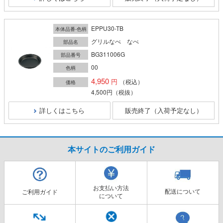
EPPU30-TB
本体品番-色柄
グリルなべ なべ
部品名
BG311006G
部品番号
00
色柄
4,950
（税込）
価格
4,500円
（税抜）
詳しくはこちら
販売終了（入荷予定なし）
本サイトのご利用ガイド
お支払い方法
配送について
ご利用ガイド
について