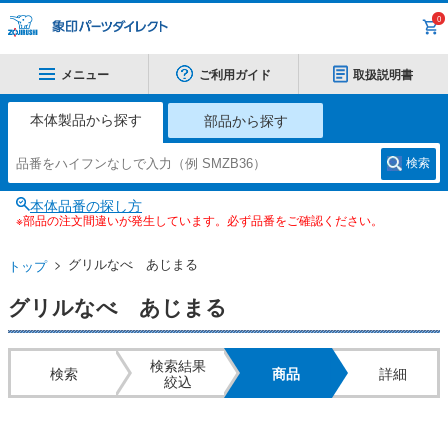
0
メニュー
ご利用ガイド
取扱説明書
本体製品から探す
部品から探す
検索
本体品番の探し方
※部品の注文間違いが発生しています。必ず品番をご確認ください。
グリルなべ あじまる
トップ
グリルなべ あじまる
検索結果
検索
商品
詳細
絞込