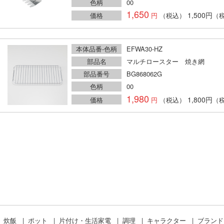
色柄
00
1,650
1,500円
価格
（税込）
（
本体品番-色柄
EFWA30-HZ
部品名
マルチロースター 焼き網
部品番号
BG868062G
色柄
00
1,980
1,800円
価格
（税込）
（
炊飯
ポット
片付け・生活家電
調理
キャラクター
ブラン