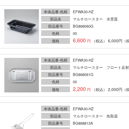
本体品番-色柄
EFWA30-HZ
部品名
マルチロースター 水受皿
部品番号
BG868060G
色柄
00
6,600
6,000円
価格
（税込）
（
本体品番-色柄
EFWA30-HZ
部品名
マルチロースター フロート反射
部品番号
BG868061G
色柄
00
2,200
2,000円
価格
（税込）
（
本体品番-色柄
EFWA30-HZ
部品名
マルチロースター 魚取器
部品番号
BG868813A