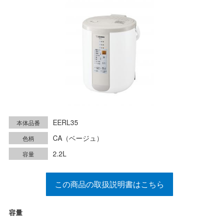
EERL35
本体品番
CA（ベージュ）
色柄
2.2L
容量
この商品の取扱説明書はこちら
容量