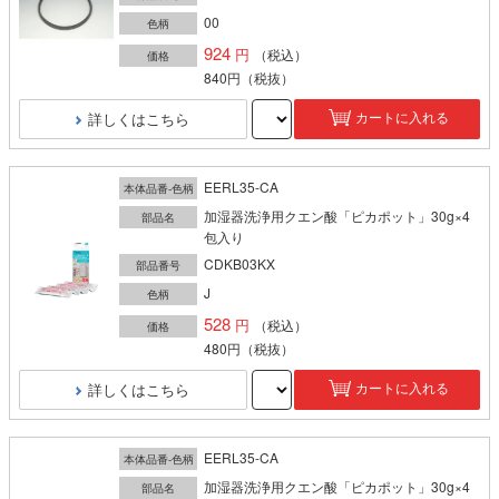
00
色柄
924
（税込）
価格
840円
（税抜）
詳しくはこちら
カートに入れる
EERL35-CA
本体品番-色柄
加湿器洗浄用クエン酸「ピカポット」30g×4
部品名
包入り
CDKB03KX
部品番号
J
色柄
528
（税込）
価格
480円
（税抜）
詳しくはこちら
カートに入れる
EERL35-CA
本体品番-色柄
加湿器洗浄用クエン酸「ピカポット」30g×4
部品名