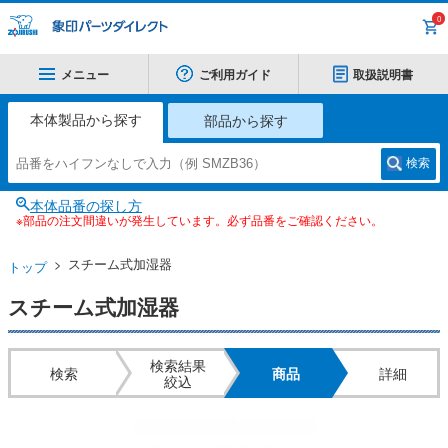
0
メニュー
ご利用ガイド
取扱説明書
本体製品から探す
部品から探す
検索
本体品番の探し方
※部品の注文間違いが発生しています。必ず品番をご確認ください。
スチーム式加湿器
トップ
スチーム式加湿器
検索結果
検索
商品
詳細
絞込