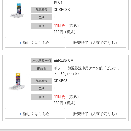
包入り
CDKB03K
部品番号
J
色柄
418
（税込）
価格
380円
（税抜）
詳しくはこちら
販売終了（入荷予定なし）
EERL35-CA
本体品番-色柄
ポット・加湿器洗浄用クエン酸「ピカポッ
部品名
ト」30g×4包入り
CDKB03
部品番号
J
色柄
418
（税込）
価格
380円
（税抜）
詳しくはこちら
販売終了（入荷予定なし）