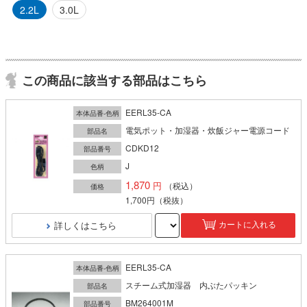
2.2L
3.0L
この商品に該当する部品はこちら
EERL35-CA
本体品番-色柄
電気ポット・加湿器・炊飯ジャー電源コード
部品名
CDKD12
部品番号
J
色柄
1,870
（税込）
価格
1,700円
（税抜）
詳しくはこちら
カートに入れる
EERL35-CA
本体品番-色柄
スチーム式加湿器 内ぶたパッキン
部品名
BM264001M
部品番号