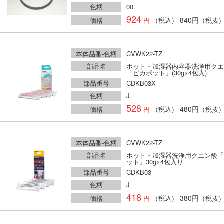
色柄
00
924
840円
価格
（税込）
（税抜
本体品番-色柄
CVWK22-TZ
部品名
ポット・加湿器内容器洗浄用クエ
「ピカポット」(30g×4包入)
部品番号
CDKB03X
色柄
J
528
480円
価格
（税込）
（税抜
本体品番-色柄
CVWK22-TZ
部品名
ポット・加湿器洗浄用クエン酸「
ット」30g×4包入り
部品番号
CDKB03
色柄
J
418
380円
価格
（税込）
（税抜