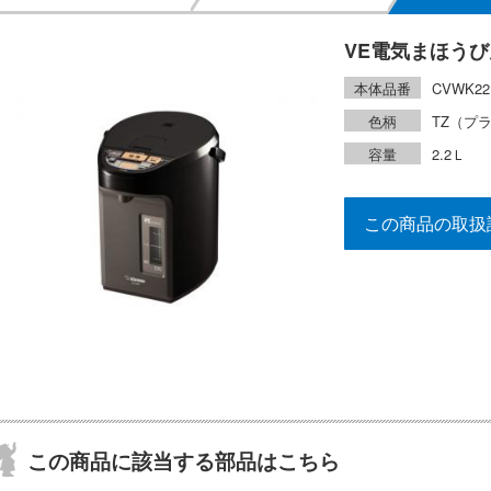
VE電気まほうび
本体品番
CVWK22
色柄
TZ（プ
容量
2.2Ｌ
この商品の取扱
この商品に該当する部品はこちら