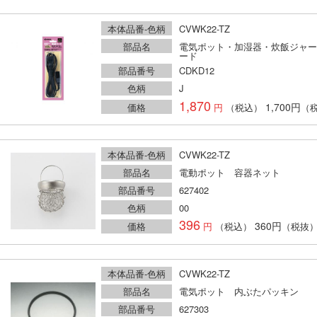
本体品番-色柄
CVWK22-TZ
部品名
電気ポット・加湿器・炊飯ジャー
ード
部品番号
CDKD12
色柄
J
1,870
1,700円
価格
（税込）
（
本体品番-色柄
CVWK22-TZ
部品名
電動ポット 容器ネット
部品番号
627402
色柄
00
396
360円
価格
（税込）
（税抜
本体品番-色柄
CVWK22-TZ
部品名
電気ポット 内ぶたパッキン
部品番号
627303