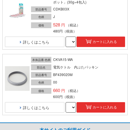
ポット」(30g×4包入)
CDKB03X
部品番号
J
色柄
528
（税込）
価格
480円
（税抜）
詳しくはこちら
カートに入れる
CKVA15-WA
本体品番-色柄
電気ケトル 内ぶたパッキン
部品名
BF439020M
部品番号
00
色柄
660
（税込）
価格
600円
（税抜）
詳しくはこちら
カートに入れる
本サイトのご利用ガイド