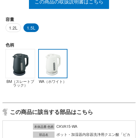
この商品の取扱説明書はこちら
容量
1.2L
1.5L
色柄
BM（スレートブ
WA（ホワイト）
ラック）
この商品に該当する部品はこちら
CKVA15-WA
本体品番-色柄
ポット・加湿器内容器洗浄用クエン酸「ピカ
部品名