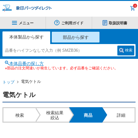
0
メニュー
ご利用ガイド
取扱説明書
本体製品から探す
部品から探す
検索
本体品番の探し方
※部品の注文間違いが発生しています。必ず品番をご確認ください。
電気ケトル
トップ
電気ケトル
検索結果
検索
商品
詳細
絞込