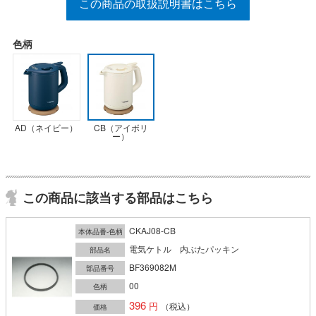
この商品の取扱説明書はこちら
色柄
AD（ネイビー）
CB（アイボリ
ー）
この商品に該当する部品はこちら
CKAJ08-CB
本体品番-色柄
電気ケトル 内ぶたパッキン
部品名
BF369082M
部品番号
00
色柄
396
（税込）
価格