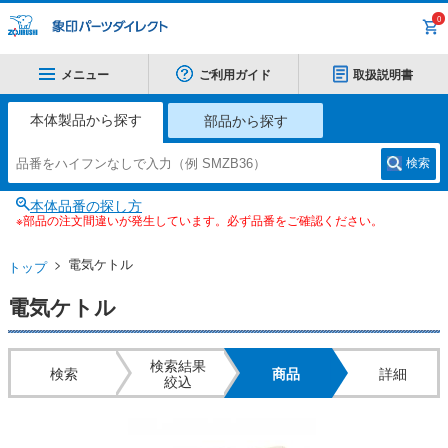
0
メニュー
ご利用ガイド
取扱説明書
本体製品から探す
部品から探す
検索
本体品番の探し方
※部品の注文間違いが発生しています。必ず品番をご確認ください。
電気ケトル
トップ
電気ケトル
検索結果
検索
商品
詳細
絞込