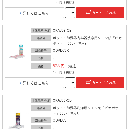
360円
（税抜）
詳しくはこちら
カートに入れる
CKAJ08-CB
本体品番-色柄
ポット・加湿器内容器洗浄用クエン酸「ピカ
部品名
ポット」(30g×4包入)
CDKB03X
部品番号
J
色柄
528
（税込）
価格
480円
（税抜）
詳しくはこちら
カートに入れる
CKAJ08-CB
本体品番-色柄
ポット・加湿器洗浄用クエン酸「ピカポッ
部品名
ト」30g×4包入り
CDKB03
部品番号
J
色柄