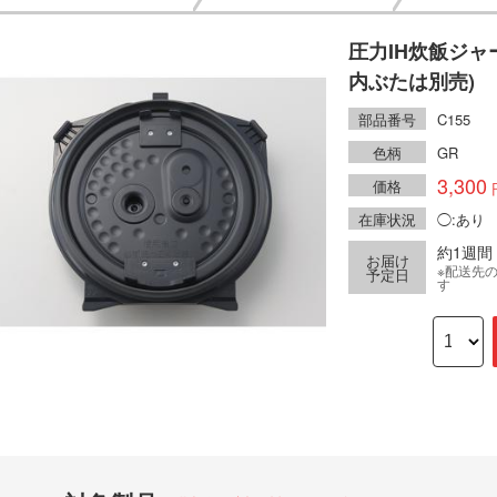
圧力IH炊飯ジャ
内ぶたは別売)
部品番号
C155
色柄
GR
3,300
価格
在庫状況
◯:あり
約1週間
お届け
※配送先
予定日
す