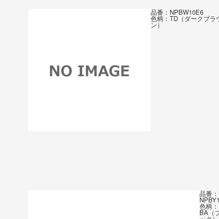
品番：NPBW10E6
色柄：TD（ダークブラ
ン）
品番：
NPBY
色柄：
BA（
ック）