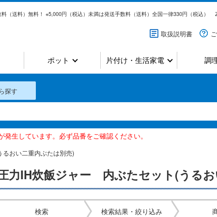
料（送料）無料！ ※5,000円（税込）未満は発送手数料（送料）全国一律330円（税込）
取扱説明書
ご
ポット
片付け・生活家電
調
ら探す
いが発生しています。必ず品番をご確認ください。
うるおい二重内ぶたは別売)
圧力IH炊飯ジャー 内ぶたセット(うるお
検索
検索結果・絞り込み