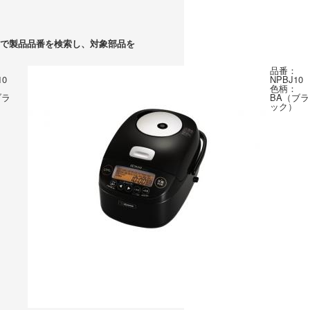
で製品品番を検索し、対象部品を
品番：
10
NPBJ10
色柄：
ブラ
BA（ブラ
ック）