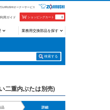
ZOJIRUSHIオーナーサービス
利用ガイド
ショッピングカート
0
理
業務用交換部品を探す
検索
する
い二重内ぶたは別売)
商品
詳細