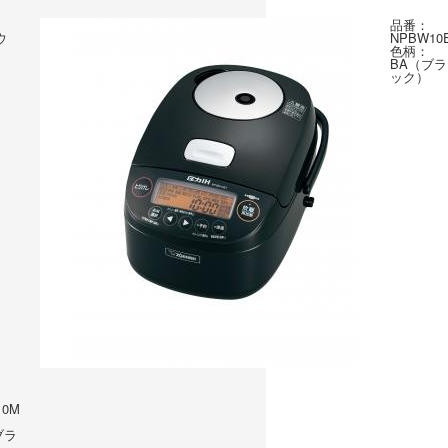
品番：
ウ
NPBW10
色柄：
BA（ブラ
ック）
10M
ブラ