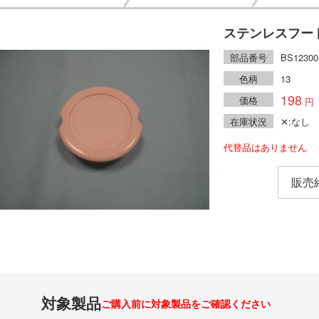
ステンレスフー
部品番号
BS12300
色柄
13
198
価格
在庫状況
✕:なし
代替品はありません
販売
対象製品
ご購入前に対象製品をご確認ください