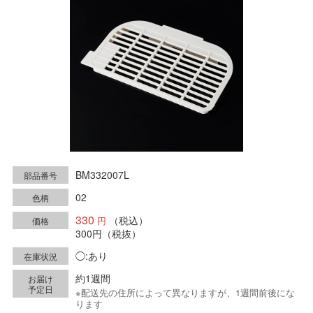
BM332007L
部品番号
02
色柄
330
（税込）
価格
300円
（税抜）
◯:あり
在庫状況
約1週間
お届け
予定日
※配送先の住所によって異なりますが、1週間前後にな
ります