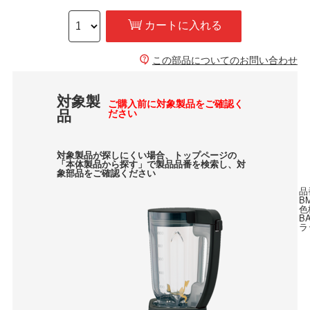
カートに入れる
この部品についてのお問い合わせ
対象製
ご購入前に対象製品をご確認く
品
ださい
対象製品が探しにくい場合、トップページの
「本体製品から探す」で製品品番を検索し、対
象部品をご確認ください
品
B
色
B
ラ