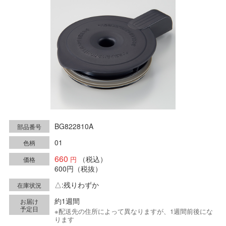
BG822810A
部品番号
01
色柄
660
（税込）
価格
600円
（税抜）
△:残りわずか
在庫状況
約1週間
お届け
予定日
※配送先の住所によって異なりますが、1週間前後にな
ります