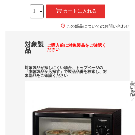
カートに入れる
この部品についてのお問い合わせ
対象製
ご購入前に対象製品をご確認く
品
ださい
対象製品が探しにくい場合、トップページの
「本体製品から探す」で製品品番を検索し、対
象部品をご確認ください
品
E
色
R
ッ