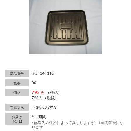
BG454031G
部品番号
00
色柄
792
（税込）
価格
720円
（税抜）
△:残りわずか
在庫状況
約1週間
お届け
予定日
※配送先の住所によって異なりますが、1週間前後にな
ります