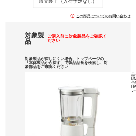
販売終了（入荷予定なし）
この部品についてのお問い合わせ
対象製
ご購入前に対象製品をご確認く
品
ださい
対象製品が探しにくい場合、トップページの
「本体製品から探す」で製品品番を検索し、対
象部品をご確認ください
品
B
色
H
レ