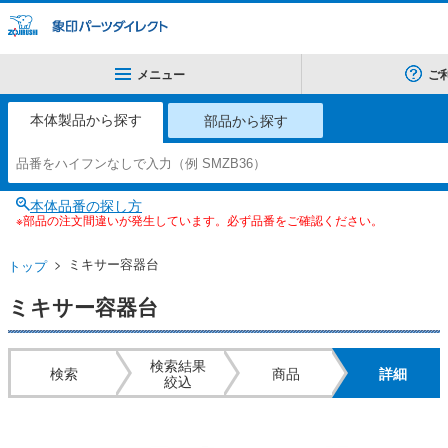
メニュー
ご
本体製品から探す
部品から探す
本体品番の探し方
※部品の注文間違いが発生しています。必ず品番をご確認ください。
ミキサー容器台
トップ
ミキサー容器台
検索結果
検索
商品
詳細
絞込