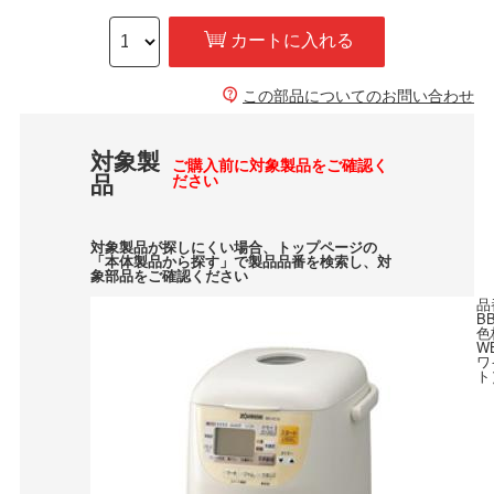
カートに入れる
この部品についてのお問い合わせ
対象製
ご購入前に対象製品をご確認く
品
ださい
対象製品が探しにくい場合、トップページの
「本体製品から探す」で製品品番を検索し、対
象部品をご確認ください
品
B
色
W
ワ
ト