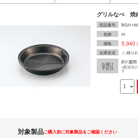
グリルなべ 焼
部品番号
BG3110
色柄
01
5,940
価格
在庫状況
△:残り
約1週間
お届け
※配送先
予定日
す
対象製品
ご購入前に対象製品をご確認ください