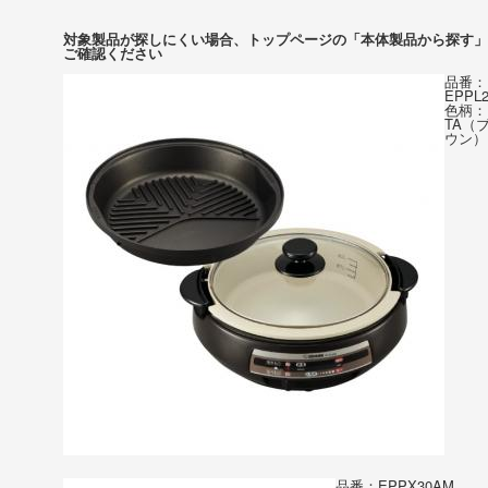
対象製品が探しにくい場合、トップページの「本体製品から探す」
ご確認ください
品番：
EPPL2
色柄：
TA（
ウン）
品番：EPPX30AM