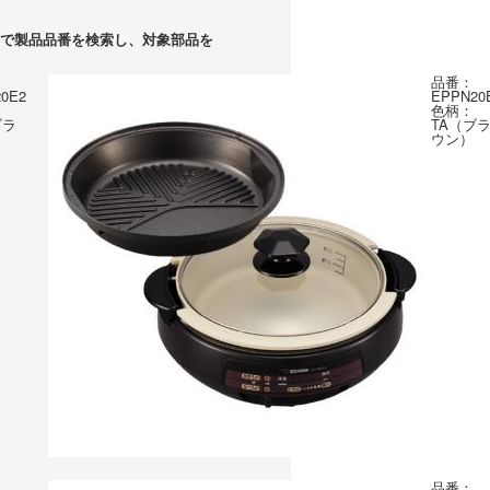
で製品品番を検索し、対象部品を
品番：
0E2
EPPN20
色柄：
ブラ
TA（ブ
ウン）
品番：