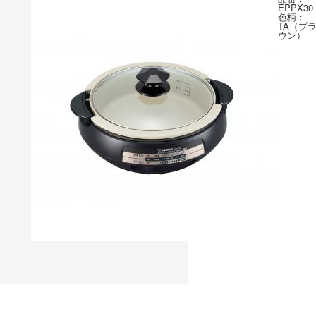
EPPX30
色柄：
TA（ブ
ウン）