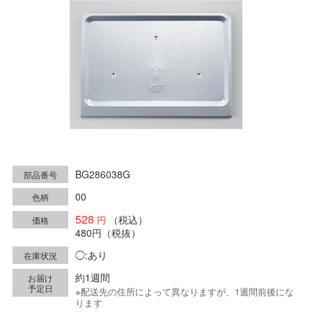
BG286038G
部品番号
00
色柄
528
（税込）
価格
480円
（税抜）
◯:あり
在庫状況
約1週間
お届け
予定日
※配送先の住所によって異なりますが、1週間前後にな
ります