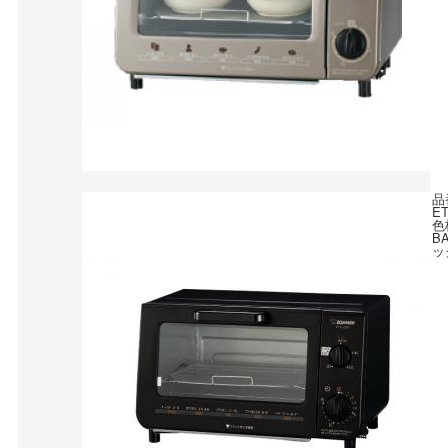
品
ET
色
B
ッ