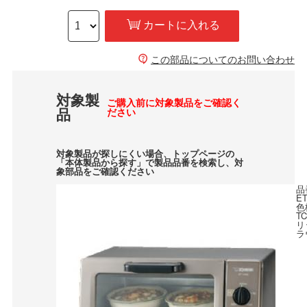
カートに入れる
この部品についてのお問い合わせ
対象製
ご購入前に対象製品をご確認く
品
ださい
対象製品が探しにくい場合、トップページの
「本体製品から探す」で製品品番を検索し、対
象部品をご確認ください
品
ET
色
T
リ
ラ