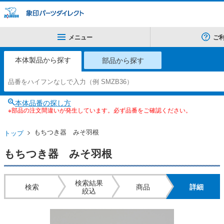
メニュー
ご
本体製品から探す
部品から探す
本体品番の探し方
※部品の注文間違いが発生しています。必ず品番をご確認ください。
もちつき器 みそ羽根
トップ
もちつき器 みそ羽根
検索結果
検索
商品
詳細
絞込