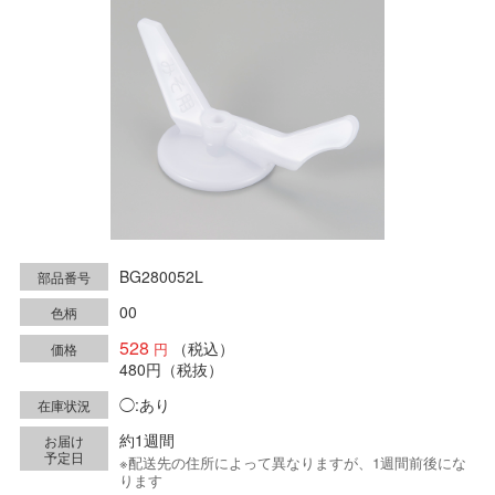
BG280052L
部品番号
00
色柄
528
（税込）
価格
480円
（税抜）
◯:あり
在庫状況
約1週間
お届け
予定日
※配送先の住所によって異なりますが、1週間前後にな
ります