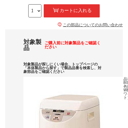
カートに入れる
この部品についてのお問い合わせ
対象製
ご購入前に対象製品をご確認く
品
ださい
対象製品が探しにくい場合、トップページの
「本体製品から探す」で製品品番を検索し、対
象部品をご確認ください
品
B
色
W
ワ
ト