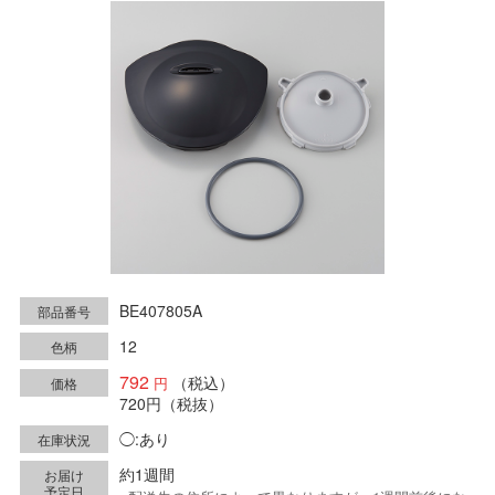
BE407805A
部品番号
12
色柄
792
（税込）
価格
720円
（税抜）
◯:あり
在庫状況
約1週間
お届け
予定日