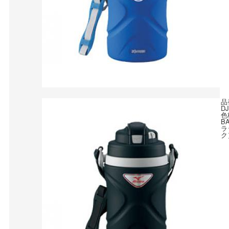
品
D
色
B
ラ
ク