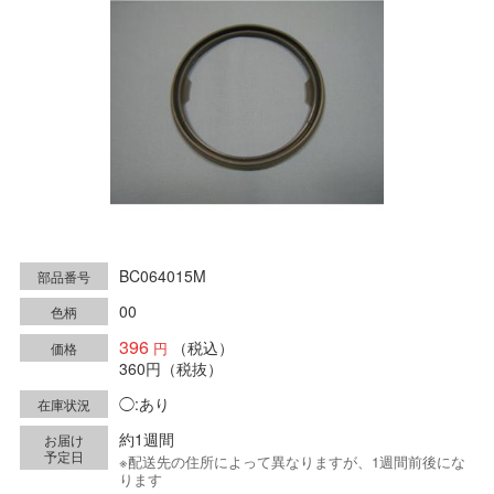
BC064015M
部品番号
00
色柄
396
（税込）
価格
360円
（税抜）
◯:あり
在庫状況
約1週間
お届け
予定日
※配送先の住所によって異なりますが、1週間前後にな
ります