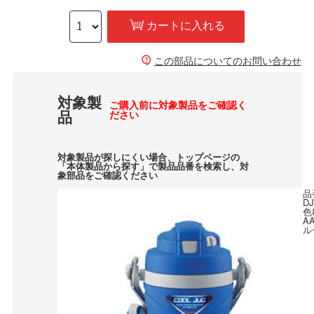
カートに入れる
この部品についてのお問い合わせ
対象製
ご購入前に対象製品をご確認く
品
ださい
対象製品が探しにくい場合、トップページの
「本体製品から探す」で製品品番を検索し、対
象部品をご確認ください
品
DJ
色
A
ル