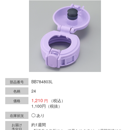
BB784803L
部品番号
24
色柄
1,210
（税込）
価格
1,100円
（税抜）
◯:あり
在庫状況
約1週間
お届け
予定日