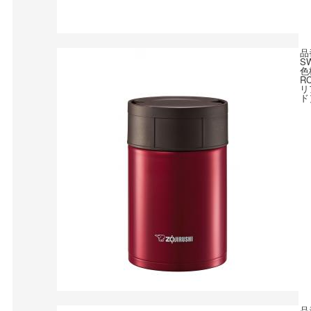
品
S
色
R
リ
ド
品