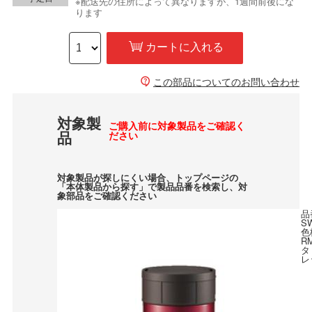
※配送先の住所によって異なりますが、1週間前後にな
ります
カートに入れる
この部品についてのお問い合わせ
対象製
ご購入前に対象製品をご確認く
品
ださい
対象製品が探しにくい場合、トップページの
「本体製品から探す」で製品品番を検索し、対
象部品をご確認ください
品
S
色
R
タ
レ