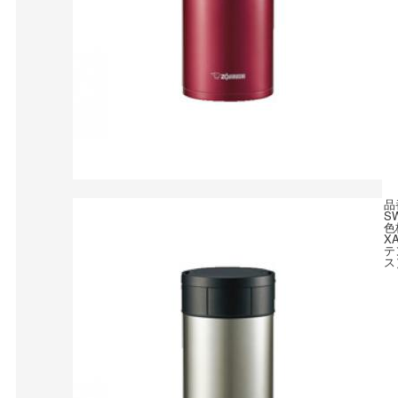
品
S
色
X
テ
ス