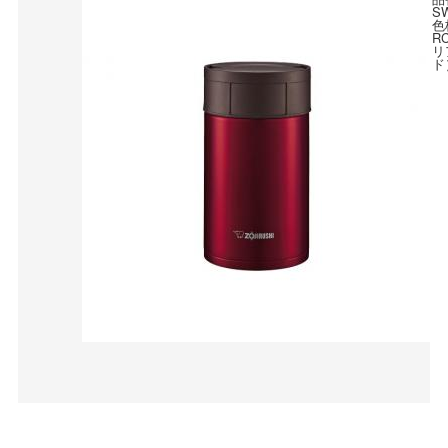
S
色
R
リ
ド