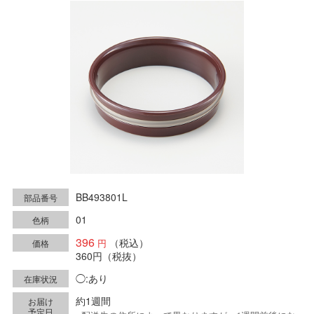
BB493801L
部品番号
01
色柄
396
（税込）
価格
360円
（税抜）
◯:あり
在庫状況
約1週間
お届け
予定日