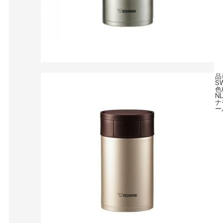
品
S
色
N
ナ
ー