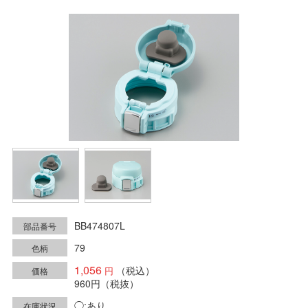
BB474807L
部品番号
79
色柄
1,056
（税込）
価格
960円
（税抜）
◯:あり
在庫状況