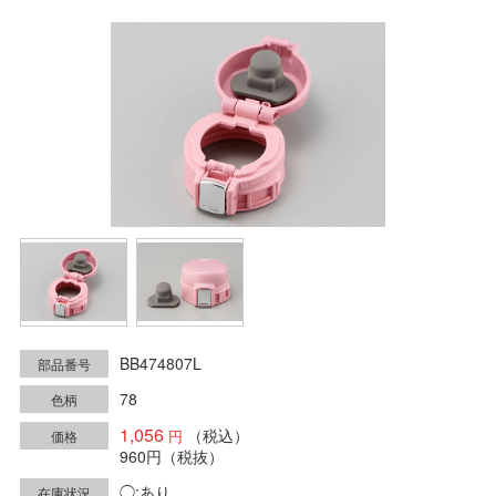
BB474807L
部品番号
78
色柄
1,056
（税込）
価格
960円
（税抜）
◯:あり
在庫状況