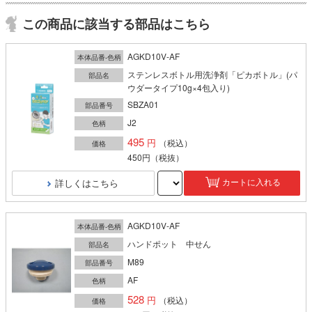
この商品に該当する部品はこちら
AGKD10V-AF
本体品番-色柄
ステンレスボトル用洗浄剤「ピカボトル」(パ
部品名
ウダータイプ10g×4包入り)
SBZA01
部品番号
J2
色柄
495
（税込）
価格
450円
（税抜）
詳しくはこちら
カートに入れる
AGKD10V-AF
本体品番-色柄
ハンドポット 中せん
部品名
M89
部品番号
AF
色柄
528
（税込）
価格