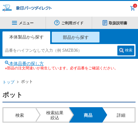
0
メニュー
ご利用ガイド
取扱説明書
本体製品から探す
部品から探す
検索
本体品番の探し方
※部品の注文間違いが発生しています。必ず品番をご確認ください。
ポット
トップ
ポット
検索結果
検索
商品
詳細
絞込