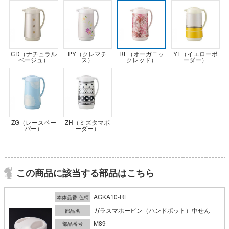
CD（ナチュラル
PY（クレマチ
RL（オーガニッ
YF（イエローボ
ベージュ）
ス）
クレッド）
ーダー）
ZG（レースペー
ZH（ミズタマボ
パー）
ーダー）
この商品に該当する部品はこちら
AGKA10-RL
本体品番-色柄
ガラスマホービン（ハンドポット）中せん
部品名
M89
部品番号