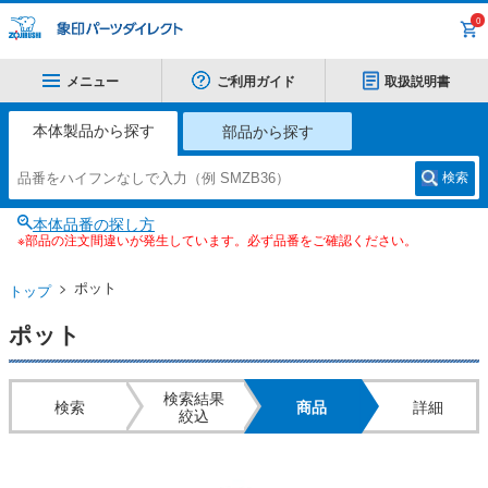
0
メニュー
ご利用ガイド
取扱説明書
本体製品から探す
部品から探す
検索
本体品番の探し方
※部品の注文間違いが発生しています。必ず品番をご確認ください。
ポット
トップ
ポット
検索結果
検索
商品
詳細
絞込