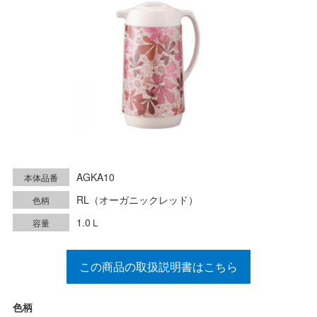
AGKA10
本体品番
RL（オーガニックレッド）
色柄
1.0Ｌ
容量
この商品の取扱説明書はこちら
色柄