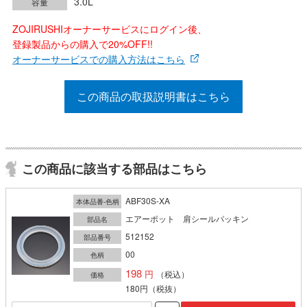
3.0L
容量
ZOJIRUSHIオーナーサービスにログイン後、
登録製品からの購入で20%OFF!!
オーナーサービスでの購入方法はこちら
この商品の取扱説明書はこちら
この商品に該当する部品はこちら
ABF30S-XA
本体品番-色柄
エアーポット 肩シールパッキン
部品名
512152
部品番号
00
色柄
198
（税込）
価格
180円
（税抜）