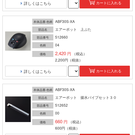
詳しくはこちら
カートに入れる
ABF30S-XA
本体品番-色柄
エアーポット 上ぶた
部品名
512660
部品番号
04
色柄
2,420
（税込）
価格
2,200円
（税抜）
詳しくはこちら
カートに入れる
ABF30S-XA
本体品番-色柄
エアーポット 揚水パイプセット３０
部品名
512652
部品番号
00
色柄
660
（税込）
価格
600円
（税抜）