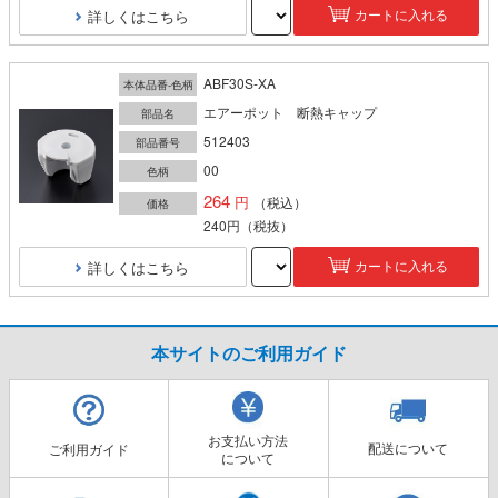
詳しくはこちら
カートに入れる
ABF30S-XA
本体品番-色柄
エアーポット 断熱キャップ
部品名
512403
部品番号
00
色柄
264
（税込）
価格
240円
（税抜）
詳しくはこちら
カートに入れる
本サイトのご利用ガイド
お支払い方法
配送について
ご利用ガイド
について