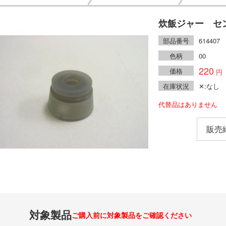
炊飯ジャー セ
部品番号
614407
色柄
00
220
価格
在庫状況
✕:なし
代替品はありません
販売
対象製品
ご購入前に対象製品をご確認ください