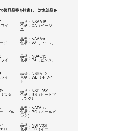
で製品品番を検索し、対象部品を
0
品番：NSAA15
ホワイ
色柄：CA（ベージ
ユ）
8
品番：NSAA18
ベージ
色柄：VA（ワイン）
0
品番：NSAC15
ホワイ
色柄：PA（ピンク）
8
品番：NSBM10
ホワイ
色柄：WB（ホワイ
ト）
5Y
品番：NSDL05Y
クリスタ
色柄：BS（ビートブ
ラツク）
5
品番：NSFA05
ペールブル
色柄：PG（ペールピ
ンク）
5P
品番：NSFV05P
イエロー
色柄：EC（イエロ