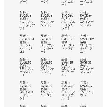
グー）
ーン）
ルイエロ
ーイエロ
ー）
ー）
品番：
品番：
品番：
品番：
SVGD35
SVGD35
SVGD50
SVGD50
色柄：
色柄：
色柄：
色柄：
AC（ブル
XA（ステ
AC（ブル
XA（ステ
ーメタリツ
ンレス）
ーメタリ
ンレス）
ク）
ツク）
品番：
品番：
品番：
品番：
SVGE35M
SVGE35
SVGE35
SVGE50M
色柄：
色柄：
色柄：
色柄：
CE（パー
SE（ブル
XA（ステ
CE（パー
ルベージ
ーシルバ
ンレス）
ルベージ
ユ）
ー）
ユ）
品番：
品番：
品番：
品番：
SVGE50
SVGE50
SVGF35
SVGF35
色柄：
色柄：
色柄：
色柄：
SE（ブル
XA（ステ
GS（スロ
XA（ステ
ーシルバ
ンレス）
ーグリー
ンレス）
ー）
ン）
品番：
品番：
品番：
品番：
SVGF50
SVGF50
SVGG35
SVGG35
色柄：
色柄：
色柄：
色柄：
GS（スロ
XA（ステ
AH（メタ
TA（ブラ
ーグリー
ンレス）
リックブ
ウン）
ン）
ルー）
品番：
品番：
品番：
品番：