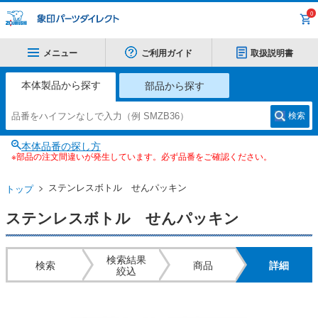
0
メニュー
ご利用ガイド
取扱説明書
本体製品から探す
部品から探す
検索
本体品番の探し方
※部品の注文間違いが発生しています。必ず品番をご確認ください。
ステンレスボトル せんパッキン
トップ
ステンレスボトル せんパッキン
検索結果
検索
商品
詳細
絞込