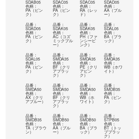
SDAB05
SDAC05
SDAC05
SDAD05
色柄：
色柄：
色柄：
色柄：
PA（ピン
PA（ピン
RA（レッ
AA（ブル
ク）
ク）
ド）
ー）
品番：
品番：
品番：
品番：
SDAD05
SDAK05
SDAK05
SDAL05
色柄：
色柄：
色柄：
色柄：
PA（ピン
AC（コズ
PH（ファ
BA（ブラ
ク）
ミックブル
ンシーピ
ック）
ー）
ンク）
品番：
品番：
品番：
品番：
SDAL05
SMDA35
SMDA35
SMDA35
色柄：
色柄：
色柄：
色柄：
PA（ピン
BF（クリ
PE（クリ
WB（ホワ
ク）
アブラッ
アピン
イト）
ク）
ク）
品番：
品番：
品番：
品番：
SMDA50
SMDA50
SMDA50
SMDB35
色柄：
色柄：
色柄：
色柄：
AX（クリ
BF（クリ
WB（ホ
PA（ピン
アブルー）
アブラッ
ワイト）
ク）
ク）
品番：
品番：
品番：
品番：
SMDB35
SMDB50
SMDB50
STPB05
色柄：
色柄：
色柄：
色柄：
TA（ブラウ
AA（ブル
BA（ブラ
BT（トッ
ン）
ー）
ック）
プブラッ
ク）