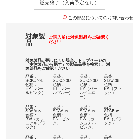
販売終了（入荷予定なし）
この部品についてのお問い合わせ
対象製
ご購入前に対象製品をご確認く
品
ださい
対象製品が探しにくい場合、トップページの
「本体製品から探す」で製品品番を検索し、対
象部品をご確認ください
品番：
品番：
品番：
品番：
SCKC40D
SCKC40D
SCKC40D
SDAA05
色柄：
色柄：
色柄：
色柄：
EP（パー
ET（パー
EY（パー
BA（ブラ
ルピンク）
ルブルー）
ルイエロ
ック）
ー）
品番：
品番：
品番：
品番：
SDAA05
SDAA05
SDAA05
SDAB05
色柄：
色柄：
色柄：
色柄：
BW（カジ
PA（ピン
PW（カ
BA（ブラ
ュアルブラ
ク）
ジュアル
ック）
ック）
ピンク）
品番：
品番：
品番：
品番：