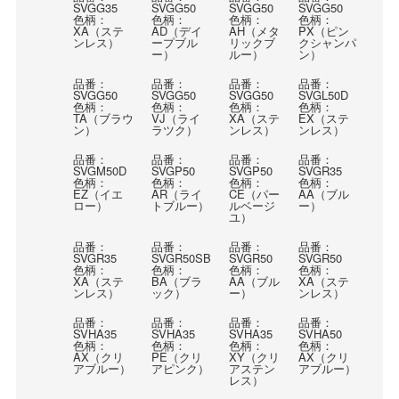
SVGG35
SVGG50
SVGG50
SVGG50
色柄：
色柄：
色柄：
色柄：
XA（ステ
AD（デイ
AH（メタ
PX（ピン
ンレス）
ープブル
リックブ
クシャンパ
ー）
ルー）
ン）
品番：
品番：
品番：
品番：
SVGG50
SVGG50
SVGG50
SVGL50D
色柄：
色柄：
色柄：
色柄：
TA（ブラウ
VJ（ライ
XA（ステ
EX（ステ
ン）
ラツク）
ンレス）
ンレス）
品番：
品番：
品番：
品番：
SVGM50D
SVGP50
SVGP50
SVGR35
色柄：
色柄：
色柄：
色柄：
EZ（イエ
AR（ライ
CE（パー
AA（ブル
ロー）
トブルー）
ルベージ
ー）
ユ）
品番：
品番：
品番：
品番：
SVGR35
SVGR50SB
SVGR50
SVGR50
色柄：
色柄：
色柄：
色柄：
XA（ステ
BA（ブラ
AA（ブル
XA（ステ
ンレス）
ック）
ー）
ンレス）
品番：
品番：
品番：
品番：
SVHA35
SVHA35
SVHA35
SVHA50
色柄：
色柄：
色柄：
色柄：
AX（クリ
PE（クリ
XY（クリ
AX（クリ
アブルー）
アピンク）
アステン
アブルー）
レス）