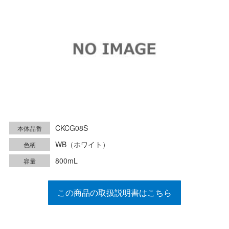
CKCG08S
本体品番
WB（ホワイト）
色柄
800mL
容量
この商品の取扱説明書はこちら