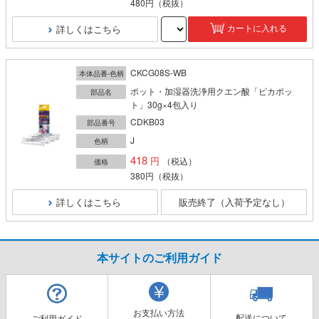
480円
（税抜）
詳しくはこちら
カートに入れる
CKCG08S-WB
本体品番-色柄
ポット・加湿器洗浄用クエン酸「ピカポッ
部品名
ト」30g×4包入り
CDKB03
部品番号
J
色柄
418
（税込）
価格
380円
（税抜）
詳しくはこちら
販売終了（入荷予定なし）
本サイトのご利用ガイド
お支払い方法
配送について
ご利用ガイド