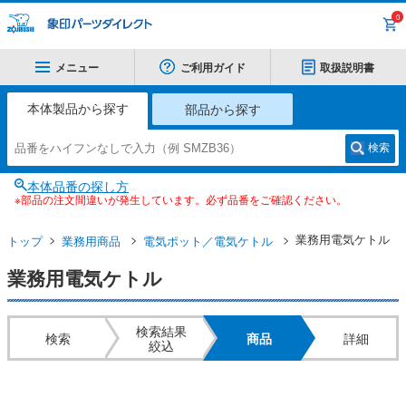
0
メニュー
ご利用ガイド
取扱説明書
本体製品から探す
部品から探す
検索
本体品番の探し方
※部品の注文間違いが発生しています。必ず品番をご確認ください。
業務用電気ケトル
トップ
業務用商品
電気ポット／電気ケトル
業務用電気ケトル
検索結果
検索
商品
詳細
絞込