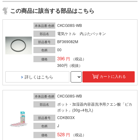
この商品に該当する部品はこちら
CKCG08S-WB
本体品番-色柄
電気ケトル 内ぶたパッキン
部品名
BF369082M
部品番号
00
色柄
396
（税込）
価格
360円
（税抜）
詳しくはこちら
カートに入れる
CKCG08S-WB
本体品番-色柄
ポット・加湿器内容器洗浄用クエン酸「ピカ
部品名
ポット」(30g×4包入)
CDKB03X
部品番号
J
色柄
528
（税込）
価格