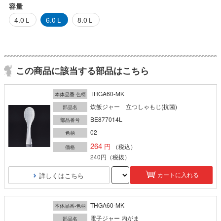
容量
4.0Ｌ
6.0Ｌ
8.0Ｌ
この商品に該当する部品はこちら
THGA60-MK
本体品番-色柄
炊飯ジャー 立つしゃもじ(抗菌)
部品名
BE877014L
部品番号
02
色柄
264
（税込）
価格
240円
（税抜）
詳しくはこちら
カートに入れる
THGA60-MK
本体品番-色柄
電子ジャー 内がま
部品名