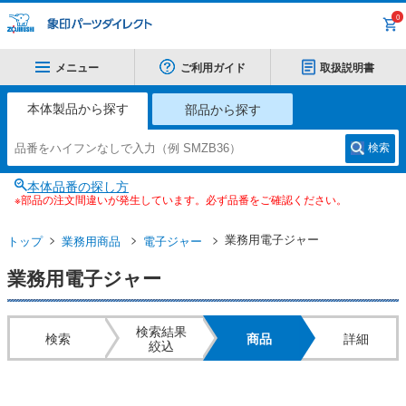
0
メニュー
ご利用ガイド
取扱説明書
本体製品から探す
部品から探す
検索
本体品番の探し方
※部品の注文間違いが発生しています。必ず品番をご確認ください。
業務用電子ジャー
トップ
業務用商品
電子ジャー
業務用電子ジャー
検索結果
検索
商品
詳細
絞込