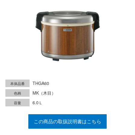
THGA60
本体品番
MK（木目）
色柄
6.0Ｌ
容量
この商品の取扱説明書はこちら