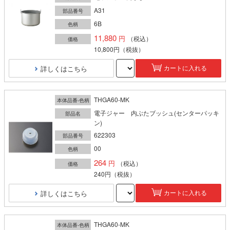
A31
部品番号
6B
色柄
11,880
（税込）
価格
10,800円
（税抜）
詳しくはこちら
カートに入れる
THGA60-MK
本体品番-色柄
電子ジャー 内ぶたブッシュ(センターパッキ
部品名
ン)
622303
部品番号
00
色柄
264
（税込）
価格
240円
（税抜）
詳しくはこちら
カートに入れる
THGA60-MK
本体品番-色柄