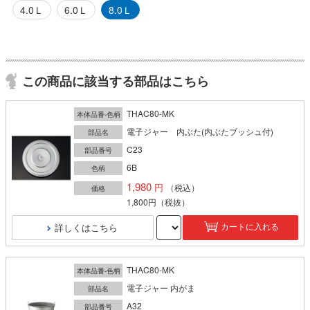
4.0Ｌ
6.0Ｌ
8.0Ｌ
この商品に該当する部品はこちら
THAC80-MK
本体品番-色柄
電子ジャー 内ぶた(内ぶたブッシュ付)
部品名
C23
部品番号
6B
色柄
1,980
（税込）
価格
1,800円
（税抜）
詳しくはこちら
カートに入れる
THAC80-MK
本体品番-色柄
電子ジャー 内がま
部品名
A32
部品番号