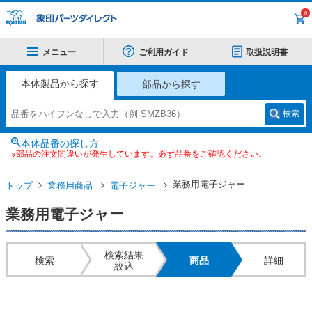
0
メニュー
ご利用ガイド
取扱説明書
本体製品から探す
部品から探す
検索
本体品番の探し方
※部品の注文間違いが発生しています。必ず品番をご確認ください。
業務用電子ジャー
トップ
業務用商品
電子ジャー
業務用電子ジャー
検索結果
検索
商品
詳細
絞込