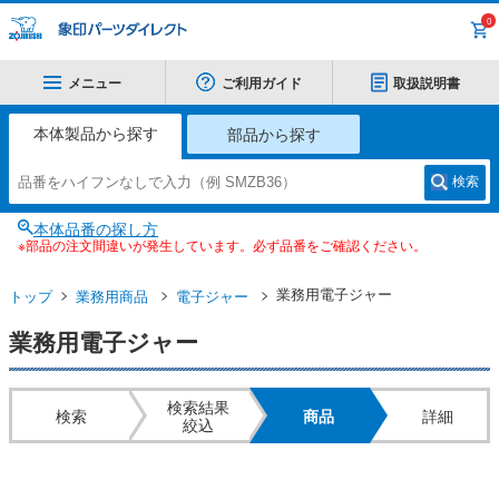
0
メニュー
ご利用ガイド
取扱説明書
本体製品から探す
部品から探す
検索
本体品番の探し方
※部品の注文間違いが発生しています。必ず品番をご確認ください。
業務用電子ジャー
トップ
業務用商品
電子ジャー
業務用電子ジャー
検索結果
検索
商品
詳細
絞込