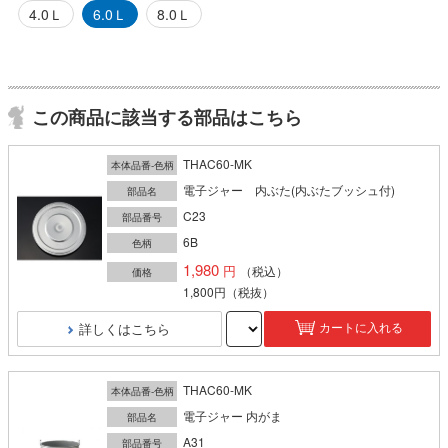
4.0Ｌ
6.0Ｌ
8.0Ｌ
この商品に該当する部品はこちら
THAC60-MK
本体品番-色柄
電子ジャー 内ぶた(内ぶたブッシュ付)
部品名
C23
部品番号
6B
色柄
1,980
（税込）
価格
1,800円
（税抜）
詳しくはこちら
カートに入れる
THAC60-MK
本体品番-色柄
電子ジャー 内がま
部品名
A31
部品番号