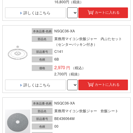
16,800円
（税抜）
詳しくはこちら
カートに入れる
NSQC36-XA
本体品番-色柄
業務用マイコン炊飯ジャー 内ぶたセット
部品名
（センターパッキン付き）
C141
部品番号
6B
色柄
2,970
（税込）
価格
2,700円
（税抜）
詳しくはこちら
カートに入れる
NSQC36-XA
本体品番-色柄
業務用マイコン炊飯ジャー 炊飯シート
部品名
BE436064M
部品番号
00
色柄