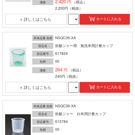
2,420
（税込）
価格
2,200円
（税抜）
詳しくはこちら
カートに入れる
NSQC36-XA
本体品番-色柄
炊飯ジャー用 無洗米用計量カップ
部品名
617824
部品番号
00
色柄
264
（税込）
価格
240円
（税抜）
詳しくはこちら
カートに入れる
NSQC36-XA
本体品番-色柄
炊飯ジャー 白米用計量カップ
部品名
615784
部品番号
00
色柄