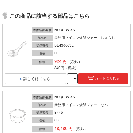
この商品に該当する部品はこちら
NSQC36-XA
本体品番-色柄
業務用マイコン炊飯ジャー しゃもじ
部品名
BE436063L
部品番号
00
色柄
924
（税込）
価格
840円
（税抜）
詳しくはこちら
カートに入れる
NSQC36-XA
本体品番-色柄
業務用マイコン炊飯ジャー なべ
部品名
B445
部品番号
6B
色柄
18,480
（税込）
価格