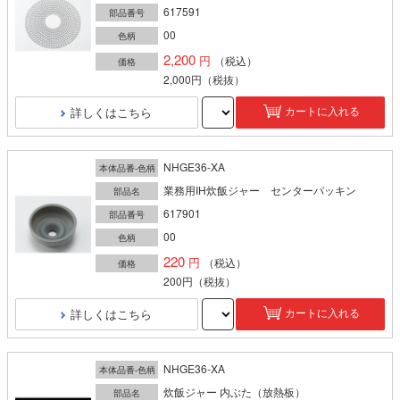
617591
部品番号
00
色柄
2,200
（税込）
価格
2,000円
（税抜）
詳しくはこちら
カートに入れる
NHGE36-XA
本体品番-色柄
業務用IH炊飯ジャー センターパッキン
部品名
617901
部品番号
00
色柄
220
（税込）
価格
200円
（税抜）
詳しくはこちら
カートに入れる
NHGE36-XA
本体品番-色柄
炊飯ジャー 内ぶた（放熱板）
部品名