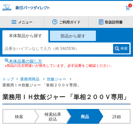
0
メニュー
ご利用ガイド
取扱説明書
本体製品から探す
部品から探す
検索
本体品番の探し方
※部品の注文間違いが発生しています。必ず品番をご確認ください。
トップ
業務用商品
炊飯ジャー
業務用ＩＨ炊飯ジャー 「単相２００Ｖ専用」
業務用ＩＨ炊飯ジャー 「単相２００Ｖ専用」
検索結果
検索
商品
詳細
絞込