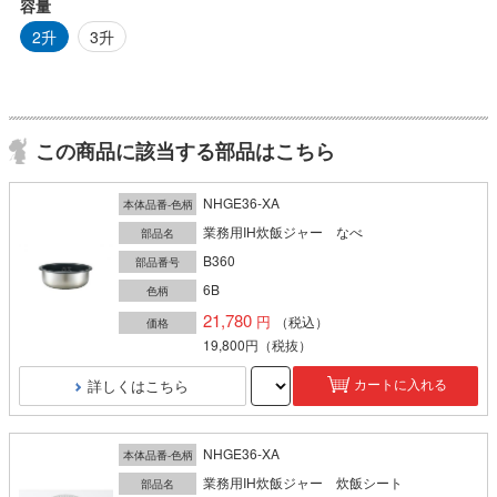
容量
2升
3升
この商品に該当する部品はこちら
NHGE36-XA
本体品番-色柄
業務用IH炊飯ジャー なべ
部品名
B360
部品番号
6B
色柄
21,780
（税込）
価格
19,800円
（税抜）
詳しくはこちら
カートに入れる
NHGE36-XA
本体品番-色柄
業務用IH炊飯ジャー 炊飯シート
部品名