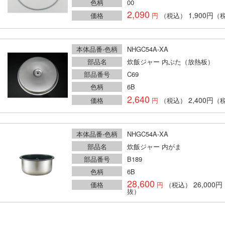
色柄
00
2,090
1,900円
価格
（税込）
（
本体品番-色柄
NHGC54A-XA
部品名
炊飯ジャー 内ぶた（放熱板）
部品番号
C69
色柄
6B
2,640
2,400円
価格
（税込）
（
本体品番-色柄
NHGC54A-XA
部品名
炊飯ジャー 内がま
部品番号
B189
色柄
6B
28,600
26,000円
価格
（税込）
抜）