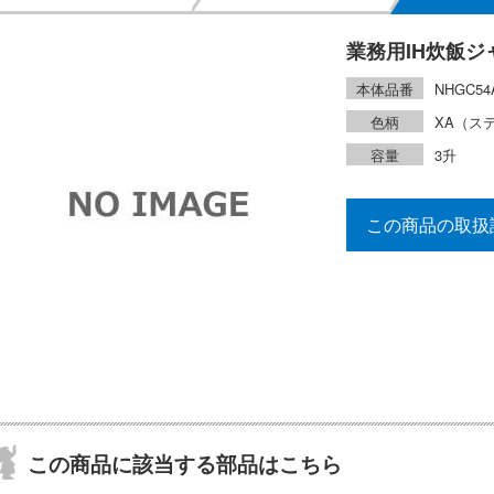
業務用IH炊飯ジ
本体品番
NHGC54
色柄
XA（ス
容量
3升
この商品の取扱
この商品に該当する部品はこちら