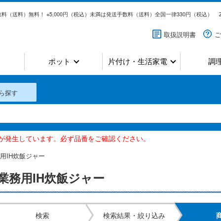
料（送料）無料！ ※5,000円（税込）未満は発送手数料（送料）全国一律330円（税込）
取扱説明書
ご
ポット
片付け・生活家電
調
ら探す
いが発生しています。必ず品番をご確認ください。
用IH炊飯ジャー
業務用IH炊飯ジャー
検索
検索結果・絞り込み