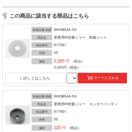
この商品に該当する部品はこちら
NHGB54A-XA
本体品番-色柄
業務用IH炊飯ジャー 炊飯シート
部品名
617591
部品番号
00
色柄
2,200
（税込）
価格
2,000円
（税抜）
詳しくはこちら
カートに入れる
NHGB54A-XA
本体品番-色柄
業務用IH炊飯ジャー センターパッキン
部品名
617901
部品番号
00
色柄
220
（税込）
価格