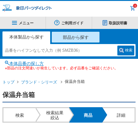
0
メニュー
ご利用ガイド
取扱説明書
本体製品から探す
部品から探す
検索
本体品番の探し方
※部品の注文間違いが発生しています。必ず品番をご確認ください。
保温弁当箱
トップ
ブランド・シリーズ
保温弁当箱
検索結果
検索
商品
詳細
絞込