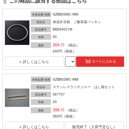
この商品に該当する部品はこちら
SZBB03MC-WM
本体品番-色柄
保温弁当箱 ご飯容器パッキン
部品名
BB264021M
部品番号
00
色柄
264
（税込）
価格
240円
（税抜）
詳しくはこちら
カートに入れる
SZBB03MC-WM
本体品番-色柄
ステンレスランチジャー はし箱セット
部品名
567707
部品番号
20
色柄
396
（税込）
価格
360円
（税抜）
詳しくはこちら
販売終了（入荷予定なし）