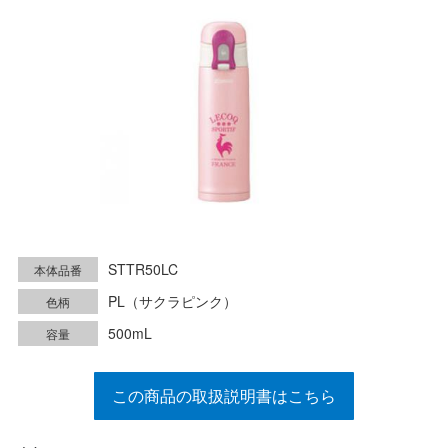
STTR50LC
本体品番
PL（サクラピンク）
色柄
500mL
容量
この商品の取扱説明書はこちら