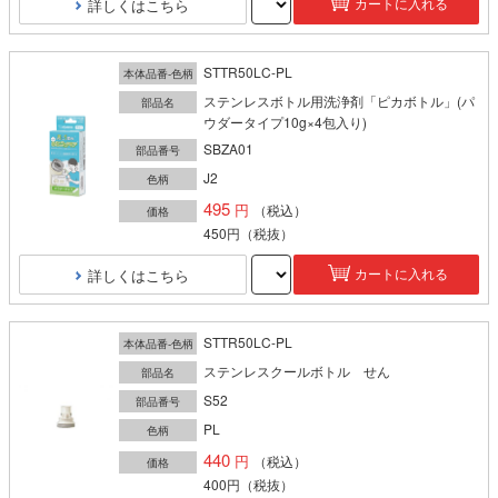
詳しくはこちら
カートに入れる
STTR50LC-PL
本体品番-色柄
ステンレスボトル用洗浄剤「ピカボトル」(パ
部品名
ウダータイプ10g×4包入り)
SBZA01
部品番号
J2
色柄
495
（税込）
価格
450円
（税抜）
詳しくはこちら
カートに入れる
STTR50LC-PL
本体品番-色柄
ステンレスクールボトル せん
部品名
S52
部品番号
PL
色柄
440
（税込）
価格
400円
（税抜）