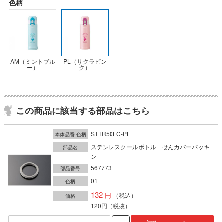
色柄
AM（ミントブル
PL（サクラピン
ー）
ク）
この商品に該当する部品はこちら
STTR50LC-PL
本体品番-色柄
ステンレスクールボトル せんカバーパッキ
部品名
ン
567773
部品番号
01
色柄
132
（税込）
価格
120円
（税抜）