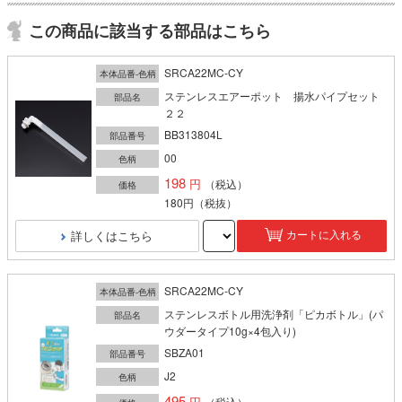
この商品に該当する部品はこちら
SRCA22MC-CY
本体品番-色柄
ステンレスエアーポット 揚水パイプセット
部品名
２２
BB313804L
部品番号
00
色柄
198
（税込）
価格
180円
（税抜）
詳しくはこちら
カートに入れる
SRCA22MC-CY
本体品番-色柄
ステンレスボトル用洗浄剤「ピカボトル」(パ
部品名
ウダータイプ10g×4包入り)
SBZA01
部品番号
J2
色柄
495
（税込）