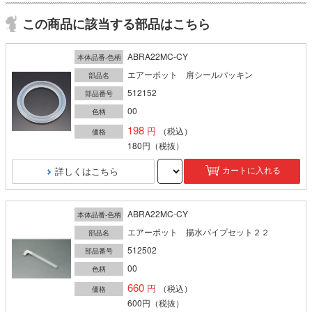
この商品に該当する部品はこちら
ABRA22MC-CY
本体品番-色柄
エアーポット 肩シールパッキン
部品名
512152
部品番号
00
色柄
198
（税込）
価格
180円
（税抜）
詳しくはこちら
カートに入れる
ABRA22MC-CY
本体品番-色柄
エアーポット 揚水パイプセット２２
部品名
512502
部品番号
00
色柄
660
（税込）
価格
600円
（税抜）