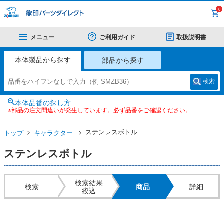
0
メニュー
ご利用ガイド
取扱説明書
本体製品から探す
部品から探す
検索
本体品番の探し方
※部品の注文間違いが発生しています。必ず品番をご確認ください。
ステンレスボトル
トップ
キャラクター
ステンレスボトル
検索結果
検索
商品
詳細
絞込