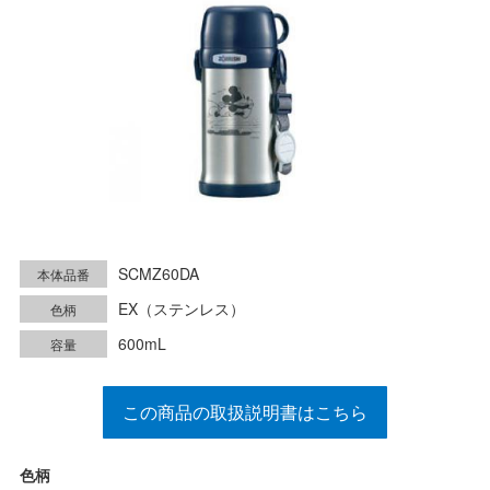
SCMZ60DA
本体品番
EX（ステンレス）
色柄
600mL
容量
この商品の取扱説明書はこちら
色柄