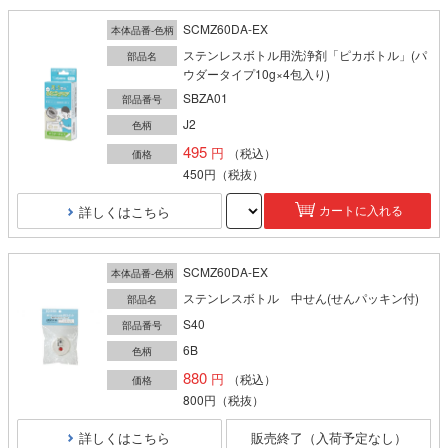
SCMZ60DA-EX
本体品番-色柄
ステンレスボトル用洗浄剤「ピカボトル」(パ
部品名
ウダータイプ10g×4包入り)
SBZA01
部品番号
J2
色柄
495
（税込）
価格
450円
（税抜）
詳しくはこちら
カートに入れる
SCMZ60DA-EX
本体品番-色柄
ステンレスボトル 中せん(せんパッキン付)
部品名
S40
部品番号
6B
色柄
880
（税込）
価格
800円
（税抜）
詳しくはこちら
販売終了（入荷予定なし）