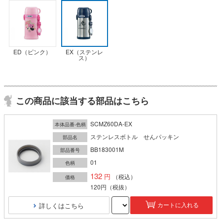
ED（ピンク）
EX（ステンレ
ス）
この商品に該当する部品はこちら
SCMZ60DA-EX
本体品番-色柄
ステンレスボトル せんパッキン
部品名
BB183001M
部品番号
01
色柄
132
（税込）
価格
120円
（税抜）
詳しくはこちら
カートに入れる