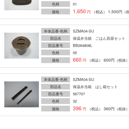
色柄
01
1,650
1,500円
価格
（税込）
（
本体品番-色柄
SZMA04-SU
部品名
保温弁当箱 ごはん容器セット
部品番号
BB264808L
色柄
05
660
600円
価格
（税込）
（税抜
本体品番-色柄
SZMA04-SU
部品名
保温弁当箱 はし箱セット
部品番号
567707
色柄
32
396
360円
価格
（税込）
（税抜