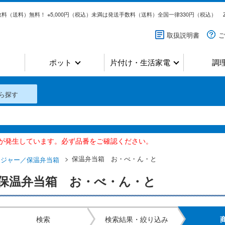
料（送料）無料！ ※5,000円（税込）未満は発送手数料（送料）全国一律330円（税込）
取扱説明書
ご
ポット
片付け・生活家電
調
ら探す
いが発生しています。必ず品番をご確認ください。
保温弁当箱 お・べ・ん・と
チジャー／保温弁当箱
保温弁当箱 お・べ・ん・と
検索
検索結果・絞り込み