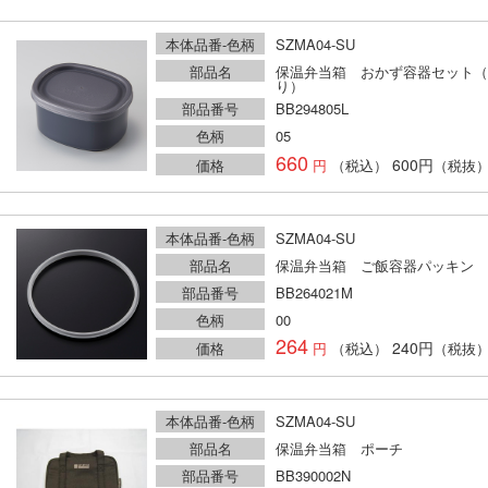
本体品番-色柄
SZMA04-SU
部品名
保温弁当箱 おかず容器セット（
り）
部品番号
BB294805L
色柄
05
660
600円
価格
（税込）
（税抜
本体品番-色柄
SZMA04-SU
部品名
保温弁当箱 ご飯容器パッキン
部品番号
BB264021M
色柄
00
264
240円
価格
（税込）
（税抜
本体品番-色柄
SZMA04-SU
部品名
保温弁当箱 ポーチ
部品番号
BB390002N