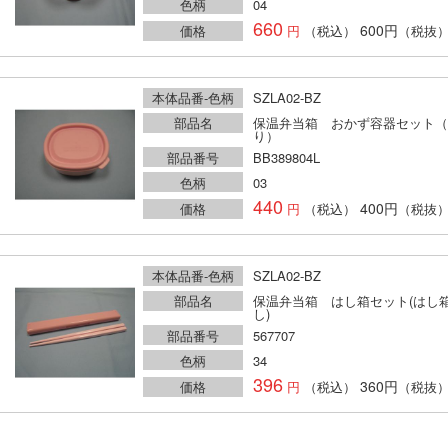
色柄
04
660
600円
価格
（税込）
（税抜
本体品番-色柄
SZLA02-BZ
部品名
保温弁当箱 おかず容器セット（
り）
部品番号
BB389804L
色柄
03
440
400円
価格
（税込）
（税抜
本体品番-色柄
SZLA02-BZ
部品名
保温弁当箱 はし箱セット(はし
し)
部品番号
567707
色柄
34
396
360円
価格
（税込）
（税抜