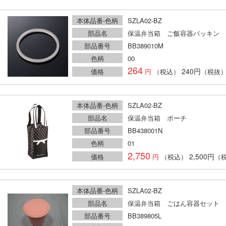
本体品番-色柄
SZLA02-BZ
部品名
保温弁当箱 ご飯容器パッキン
部品番号
BB389010M
色柄
00
264
240円
価格
（税込）
（税抜
本体品番-色柄
SZLA02-BZ
部品名
保温弁当箱 ポーチ
部品番号
BB438001N
色柄
01
2,750
2,500円
価格
（税込）
（
本体品番-色柄
SZLA02-BZ
部品名
保温弁当箱 ごはん容器セット
部品番号
BB389805L