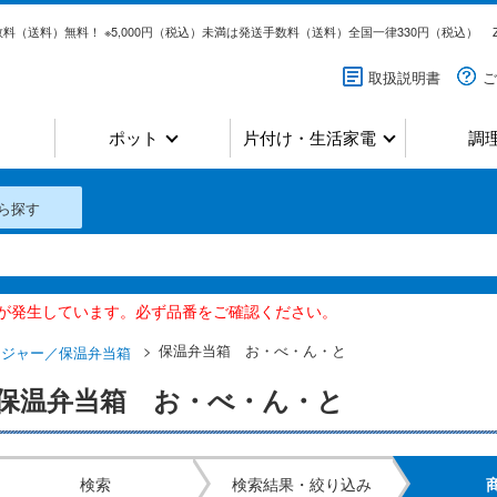
料（送料）無料！ ※5,000円（税込）未満は発送手数料（送料）全国一律330円（税込）
取扱説明書
ご
ポット
片付け・生活家電
調
ら探す
いが発生しています。必ず品番をご確認ください。
保温弁当箱 お・べ・ん・と
チジャー／保温弁当箱
保温弁当箱 お・べ・ん・と
検索
検索結果・絞り込み