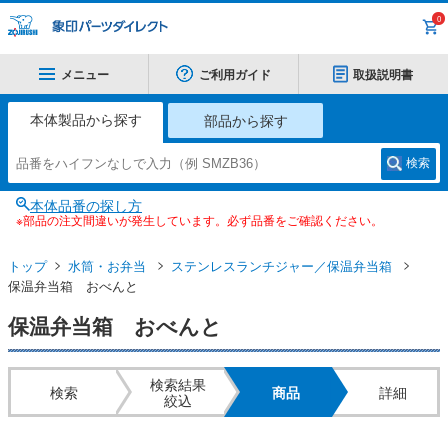
0
メニュー
ご利用ガイド
取扱説明書
本体製品から探す
部品から探す
検索
本体品番の探し方
※部品の注文間違いが発生しています。必ず品番をご確認ください。
トップ
水筒・お弁当
ステンレスランチジャー／保温弁当箱
保温弁当箱 おべんと
保温弁当箱 おべんと
検索結果
検索
商品
詳細
絞込