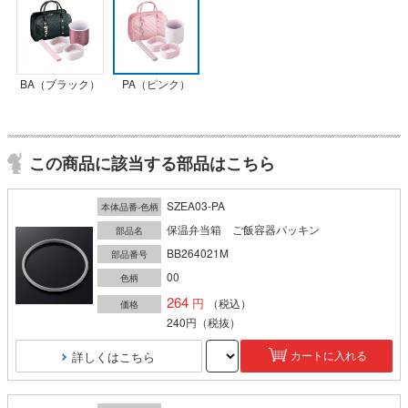
BA（ブラック）
PA（ピンク）
この商品に該当する部品はこちら
SZEA03-PA
本体品番-色柄
保温弁当箱 ご飯容器パッキン
部品名
BB264021M
部品番号
00
色柄
264
（税込）
価格
240円
（税抜）
詳しくはこちら
カートに入れる