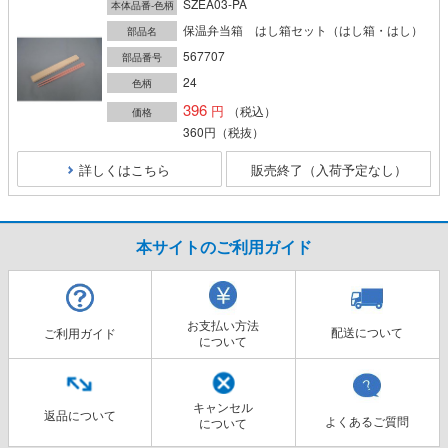
SZEA03-PA
本体品番-色柄
保温弁当箱 はし箱セット（はし箱・はし）
部品名
567707
部品番号
24
色柄
396
（税込）
価格
360円
（税抜）
詳しくはこちら
販売終了（入荷予定なし）
本サイトのご利用ガイド
お支払い方法
配送について
ご利用ガイド
について
キャンセル
返品について
よくあるご質問
について