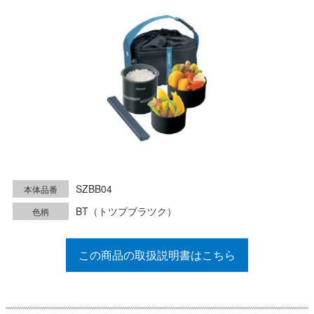
SZBB04
本体品番
BT（トツプブラツク）
色柄
この商品の取扱説明書はこちら