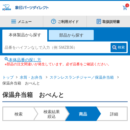
0
メニュー
ご利用ガイド
取扱説明書
本体製品から探す
部品から探す
検索
本体品番の探し方
※部品の注文間違いが発生しています。必ず品番をご確認ください。
トップ
水筒・お弁当
ステンレスランチジャー／保温弁当箱
保温弁当箱 おべんと
保温弁当箱 おべんと
検索結果
検索
商品
詳細
絞込