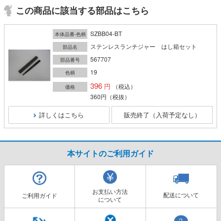
この商品に該当する部品はこちら
SZBB04-BT
本体品番-色柄
ステンレスランチジャー はし箱セット
部品名
567707
部品番号
19
色柄
396
（税込）
価格
360円
（税抜）
詳しくはこちら
販売終了（入荷予定なし）
本サイトのご利用ガイド
お支払い方法
配送について
ご利用ガイド
について