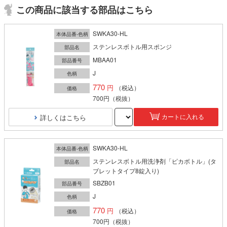
この商品に該当する部品はこちら
SWKA30-HL
本体品番-色柄
ステンレスボトル用スポンジ
部品名
MBAA01
部品番号
J
色柄
770
（税込）
価格
700円
（税抜）
詳しくはこちら
カートに入れる
SWKA30-HL
本体品番-色柄
ステンレスボトル用洗浄剤「ピカボトル」(タ
部品名
ブレットタイプ8錠入り)
SBZB01
部品番号
J
色柄
770
（税込）
価格
700円
（税抜）