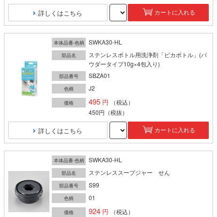
詳しくはこちら
カートに入れる
SWKA30-HL
本体品番-色柄
ステンレスボトル用洗浄剤「ピカボトル」(パ
部品名
ウダータイプ10g×4包入り)
SBZA01
部品番号
J2
色柄
495
（税込）
価格
450円
（税抜）
詳しくはこちら
カートに入れる
SWKA30-HL
本体品番-色柄
ステンレススープジャー せん
部品名
S99
部品番号
01
色柄
924
（税込）
価格