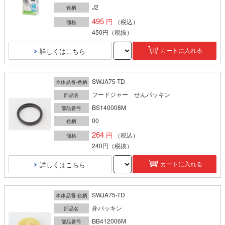
J2
色柄
495
（税込）
価格
450円
（税抜）
詳しくはこちら
カートに入れる
SWJA75-TD
本体品番-色柄
フードジャー せんパッキン
部品名
BS140008M
部品番号
00
色柄
264
（税込）
価格
240円
（税抜）
詳しくはこちら
カートに入れる
SWJA75-TD
本体品番-色柄
弁パッキン
部品名
BB412006M
部品番号