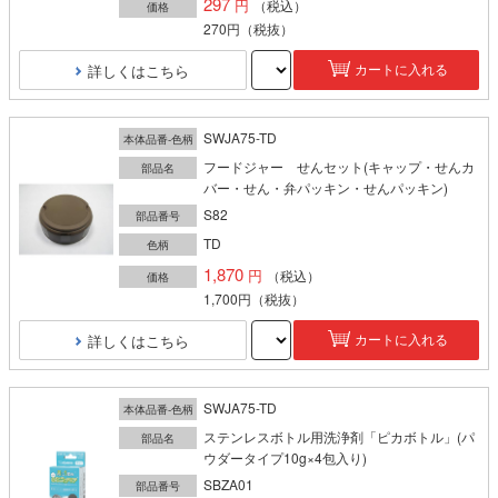
297
（税込）
価格
270円
（税抜）
詳しくはこちら
カートに入れる
SWJA75-TD
本体品番-色柄
フードジャー せんセット(キャップ・せんカ
部品名
バー・せん・弁パッキン・せんパッキン)
S82
部品番号
TD
色柄
1,870
（税込）
価格
1,700円
（税抜）
詳しくはこちら
カートに入れる
SWJA75-TD
本体品番-色柄
ステンレスボトル用洗浄剤「ピカボトル」(パ
部品名
ウダータイプ10g×4包入り)
SBZA01
部品番号