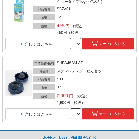
ウダータイプ10g×4包入り)
SBZA01
部品番号
J2
色柄
495
（税込）
価格
450円
（税抜）
詳しくはこちら
カートに入れる
SUBA48AM-AD
本体品番-色柄
ステンレスマグ せんセット
部品名
S110
部品番号
07
色柄
2,090
（税込）
価格
1,900円
（税抜）
詳しくはこちら
カートに入れる
本サイトのご利用ガイド