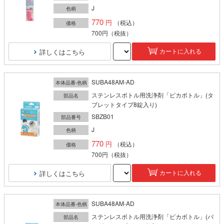
J
色柄
770
（税込）
価格
700円
（税抜）
詳しくはこちら
カートに入れる
SUBA48AM-AD
本体品番-色柄
ステンレスボトル用洗浄剤「ピカボトル」(タ
部品名
ブレットタイプ8錠入り)
SBZB01
部品番号
J
色柄
770
（税込）
価格
700円
（税抜）
詳しくはこちら
カートに入れる
SUBA48AM-AD
本体品番-色柄
ステンレスボトル用洗浄剤「ピカボトル」(パ
部品名