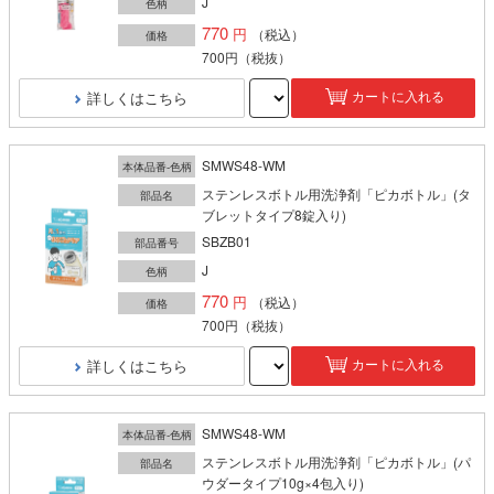
J
色柄
770
（税込）
価格
700円
（税抜）
詳しくはこちら
カートに入れる
SMWS48-WM
本体品番-色柄
ステンレスボトル用洗浄剤「ピカボトル」(タ
部品名
ブレットタイプ8錠入り)
SBZB01
部品番号
J
色柄
770
（税込）
価格
700円
（税抜）
詳しくはこちら
カートに入れる
SMWS48-WM
本体品番-色柄
ステンレスボトル用洗浄剤「ピカボトル」(パ
部品名
ウダータイプ10g×4包入り)