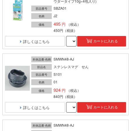
ウダータイプ10g×4包入り)
SBZA01
部品番号
J2
色柄
495
（税込）
価格
450円
（税抜）
詳しくはこちら
カートに入れる
SMWN48-AJ
本体品番-色柄
ステンレスマグ せん
部品名
S101
部品番号
01
色柄
924
（税込）
価格
840円
（税抜）
詳しくはこちら
カートに入れる
SMWN48-AJ
本体品番-色柄