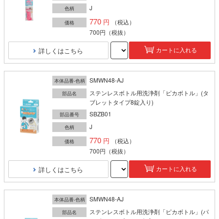
J
色柄
770
（税込）
価格
700円
（税抜）
詳しくはこちら
カートに入れる
SMWN48-AJ
本体品番-色柄
ステンレスボトル用洗浄剤「ピカボトル」(タ
部品名
ブレットタイプ8錠入り)
SBZB01
部品番号
J
色柄
770
（税込）
価格
700円
（税抜）
詳しくはこちら
カートに入れる
SMWN48-AJ
本体品番-色柄
ステンレスボトル用洗浄剤「ピカボトル」(パ
部品名