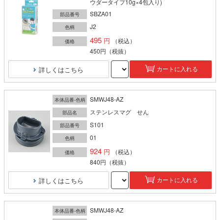
ウダータイプ10g×4包入り)
SBZA01
部品番号
J2
色柄
495
（税込）
価格
450円
（税抜）
詳しくはこちら
カートに入れる
SMWJ48-AZ
本体品番-色柄
ステンレスマグ せん
部品名
S101
部品番号
01
色柄
924
（税込）
価格
840円
（税抜）
詳しくはこちら
カートに入れる
SMWJ48-AZ
本体品番-色柄