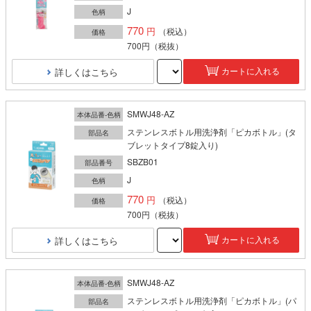
J
色柄
770
（税込）
価格
700円
（税抜）
詳しくはこちら
カートに入れる
SMWJ48-AZ
本体品番-色柄
ステンレスボトル用洗浄剤「ピカボトル」(タ
部品名
ブレットタイプ8錠入り)
SBZB01
部品番号
J
色柄
770
（税込）
価格
700円
（税抜）
詳しくはこちら
カートに入れる
SMWJ48-AZ
本体品番-色柄
ステンレスボトル用洗浄剤「ピカボトル」(パ
部品名